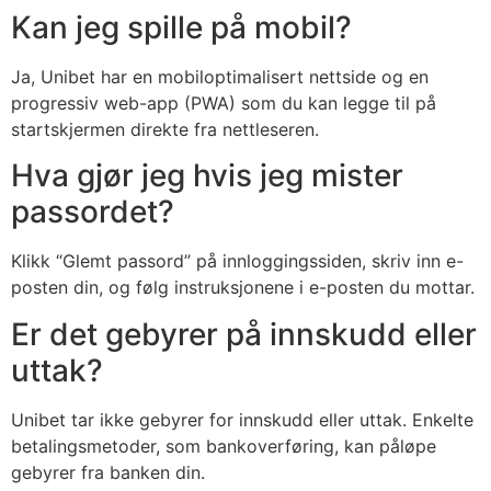
Kan jeg spille på mobil?
Ja, Unibet har en mobiloptimalisert nettside og en
progressiv web-app (PWA) som du kan legge til på
startskjermen direkte fra nettleseren.
Hva gjør jeg hvis jeg mister
passordet?
Klikk “Glemt passord” på innloggingssiden, skriv inn e-
posten din, og følg instruksjonene i e-posten du mottar.
Er det gebyrer på innskudd eller
uttak?
Unibet tar ikke gebyrer for innskudd eller uttak. Enkelte
betalingsmetoder, som bankoverføring, kan påløpe
gebyrer fra banken din.