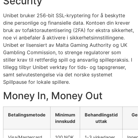
Security
Unibet bruker 256-bit SSL-kryptering for å beskytte
dine personlige og finansielle data. Kontoen din krever
bruk av tofaktorautentisering (2FA) for ekstra sikkerhet,
noe vi anbefaler å aktivere i sikkerhetsinnstillingene.
Unibet er lisensiert av Malta Gaming Authority og UK
Gambling Commission, to strenge regulatorer som
stiller krav til rettferdig spill og ansvarlig spillepraksis. I
tillegg tilbyr Unibet verktøy for tids- og tapsgrenser,
samt selvutestengelse via det norske systemet
Spillpause for lokale spillere.
Money In, Money Out
Betalingsmetode
Minimum
Behandlingstid
Ge
innskudd
uttak
Visa/Mastercard
100 NOK
1-3 virkedager
Inge