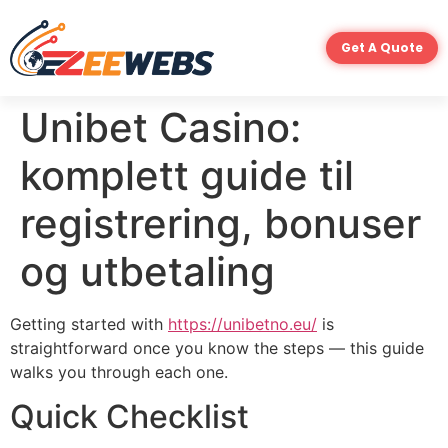
Get A Quote
Unibet Casino:
komplett guide til
registrering, bonuser
og utbetaling
Getting started with
https://unibetno.eu/
is
straightforward once you know the steps — this guide
walks you through each one.
Quick Checklist