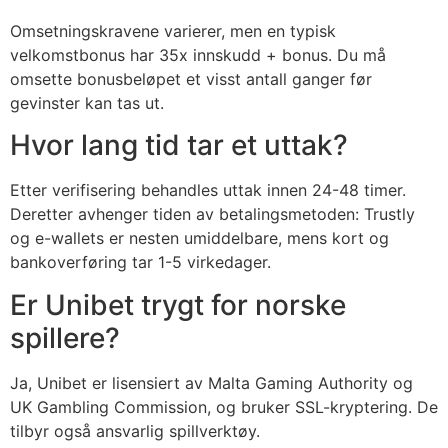
Omsetningskravene varierer, men en typisk
velkomstbonus har 35x innskudd + bonus. Du må
omsette bonusbeløpet et visst antall ganger før
gevinster kan tas ut.
Hvor lang tid tar et uttak?
Etter verifisering behandles uttak innen 24-48 timer.
Deretter avhenger tiden av betalingsmetoden: Trustly
og e-wallets er nesten umiddelbare, mens kort og
bankoverføring tar 1-5 virkedager.
Er Unibet trygt for norske
spillere?
Ja, Unibet er lisensiert av Malta Gaming Authority og
UK Gambling Commission, og bruker SSL-kryptering. De
tilbyr også ansvarlig spillverktøy.