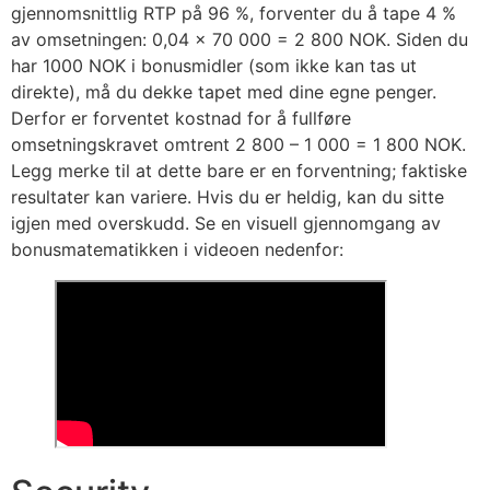
gjennomsnittlig RTP på 96 %, forventer du å tape 4 %
av omsetningen: 0,04 × 70 000 = 2 800 NOK. Siden du
har 1000 NOK i bonusmidler (som ikke kan tas ut
direkte), må du dekke tapet med dine egne penger.
Derfor er forventet kostnad for å fullføre
omsetningskravet omtrent 2 800 – 1 000 = 1 800 NOK.
Legg merke til at dette bare er en forventning; faktiske
resultater kan variere. Hvis du er heldig, kan du sitte
igjen med overskudd. Se en visuell gjennomgang av
bonusmatematikken i videoen nedenfor: