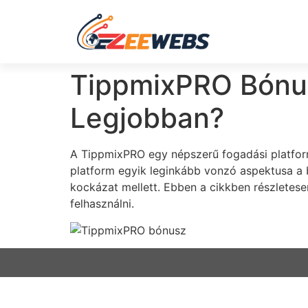
TippmixPRO Bónus
Legjobban?
A TippmixPRO egy népszerű fogadási platfor
platform egyik leginkább vonzó aspektusa a 
kockázat mellett. Ebben a cikkben részlete
felhasználni.