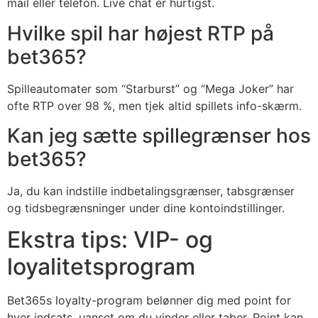
mail eller telefon. Live chat er hurtigst.
Hvilke spil har højest RTP på
bet365?
Spilleautomater som “Starburst” og “Mega Joker” har
ofte RTP over 98 %, men tjek altid spillets info-skærm.
Kan jeg sætte spillegrænser hos
bet365?
Ja, du kan indstille indbetalingsgrænser, tabsgrænser
og tidsbegrænsninger under dine kontoindstillinger.
Ekstra tips: VIP- og
loyalitetsprogram
Bet365s loyalty-program belønner dig med point for
hver indsats, uanset om du vinder eller taber. Point kan