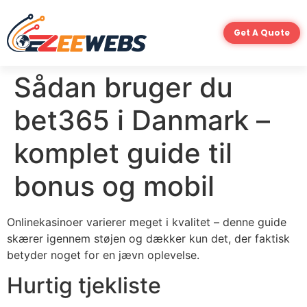
Get A Quote
Sådan bruger du
bet365 i Danmark –
komplet guide til
bonus og mobil
Onlinekasinoer varierer meget i kvalitet – denne guide
skærer igennem støjen og dækker kun det, der faktisk
betyder noget for en jævn oplevelse.
Hurtig tjekliste