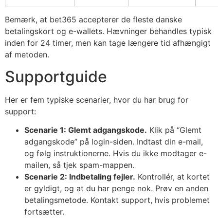
Bemærk, at bet365 accepterer de fleste danske
betalingskort og e-wallets. Hævninger behandles typisk
inden for 24 timer, men kan tage længere tid afhængigt
af metoden.
Supportguide
Her er fem typiske scenarier, hvor du har brug for
support:
Scenarie 1: Glemt adgangskode.
Klik på “Glemt
adgangskode” på login-siden. Indtast din e-mail,
og følg instruktionerne. Hvis du ikke modtager e-
mailen, så tjek spam-mappen.
Scenarie 2: Indbetaling fejler.
Kontrollér, at kortet
er gyldigt, og at du har penge nok. Prøv en anden
betalingsmetode. Kontakt support, hvis problemet
fortsætter.