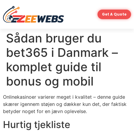
Get A Quote
Sådan bruger du
bet365 i Danmark –
komplet guide til
bonus og mobil
Onlinekasinoer varierer meget i kvalitet – denne guide
skærer igennem støjen og dækker kun det, der faktisk
betyder noget for en jævn oplevelse.
Hurtig tjekliste