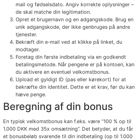
mail og fødselsdato. Angiv korrekte oplysninger –
de skal matche din legitimation.
Opret et brugernavn og en adgangskode. Brug en
unik adgangskode, der ikke genbruges på andre
tjenester.
Bekræft din e-mail ved at klikke på linket, du
modtager.
Foretag din første indbetaling via en godkendt
betalingsmetode. Når pengene er på kontoen, kan
du aktivere en eventuel velkomstbonus.
Upload et gyldigt ID (pas eller kørekort) for at
bekræfte din identitet. Dette er et krav, før du kan
hæve penge.
Beregning af din bonus
En typisk velkomstbonus kan f.eks. være “100 % op til
1.000 DKK med 35x omsætning”. Det betyder, at du får
et bonusbeløb svarende til din indbetaling (op til 1.000