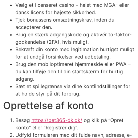
Vælg et licenseret casino – helst med MGA- eller
dansk licens for højeste sikkerhed.
Tjek bonussens omsætningskrav, inden du
accepterer den.
Brug en stærk adgangskode og aktivér to-faktor-
godkendelse (2FA), hvis muligt.
Bekræft din konto med legitimation hurtigst muligt
for at undgå forsinkelser ved udbetaling.
Brug den mobiloptimeret hjemmeside eller PWA –
du kan tilføje den til din startskærm for hurtig
adgang.
Sæt et spillegrænse via dine kontiindstillinger for
at holde styr på dit forbrug.
Oprettelse af konto
Besøg
https://bet365-dk.dk/
og klik på “Opret
konto” eller “Registrer dig”.
Udfyld formularen med dit fulde navn, adresse, e-