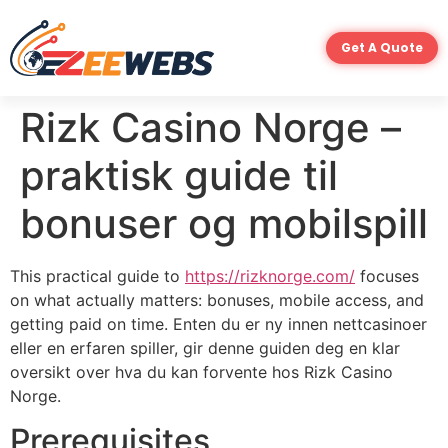
Get A Quote
Rizk Casino Norge –
praktisk guide til
bonuser og mobilspill
This practical guide to
https://rizknorge.com/
focuses
on what actually matters: bonuses, mobile access, and
getting paid on time. Enten du er ny innen nettcasinoer
eller en erfaren spiller, gir denne guiden deg en klar
oversikt over hva du kan forvente hos Rizk Casino
Norge.
Prerequisites