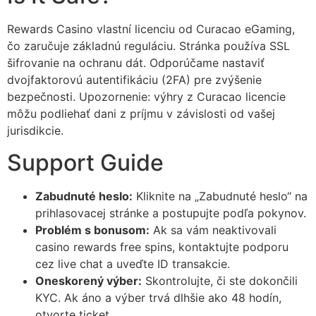
Rewards Casino vlastní licenciu od Curacao eGaming,
čo zaručuje základnú reguláciu. Stránka používa SSL
šifrovanie na ochranu dát. Odporúčame nastaviť
dvojfaktorovú autentifikáciu (2FA) pre zvýšenie
bezpečnosti. Upozornenie: výhry z Curacao licencie
môžu podliehať dani z príjmu v závislosti od vašej
jurisdikcie.
Support Guide
Zabudnuté heslo:
Kliknite na „Zabudnuté heslo“ na
prihlasovacej stránke a postupujte podľa pokynov.
Problém s bonusom:
Ak sa vám neaktivovali
casino rewards free spins, kontaktujte podporu
cez live chat a uveďte ID transakcie.
Oneskorený výber:
Skontrolujte, či ste dokončili
KYC. Ak áno a výber trvá dlhšie ako 48 hodín,
otvorte ticket.