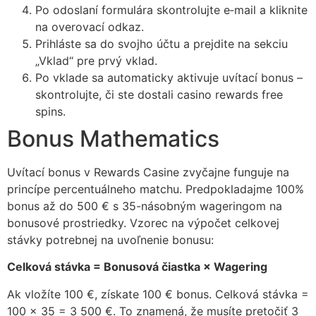
Po odoslaní formulára skontrolujte e‑mail a kliknite
na overovací odkaz.
Prihláste sa do svojho účtu a prejdite na sekciu
„Vklad“ pre prvý vklad.
Po vklade sa automaticky aktivuje uvítací bonus –
skontrolujte, či ste dostali casino rewards free
spins.
Bonus Mathematics
Uvítací bonus v Rewards Casine zvyčajne funguje na
princípe percentuálneho matchu. Predpokladajme 100%
bonus až do 500 € s 35-násobným wageringom na
bonusové prostriedky. Vzorec na výpočet celkovej
stávky potrebnej na uvoľnenie bonusu:
Celková stávka = Bonusová čiastka × Wagering
Ak vložíte 100 €, získate 100 € bonus. Celková stávka =
100 × 35 = 3 500 €. To znamená, že musíte pretočiť 3