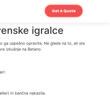
Get A Quote
venske igralce
 ga uspešno opravite. Ne glede na to, ali ste
bre izkušnje na Betano.
ri:
eller) in bančna nakazila.