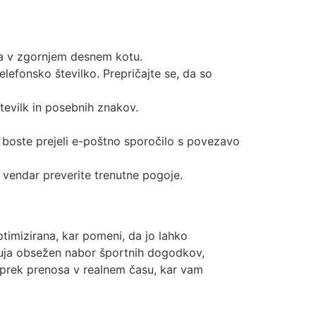
aja v zgornjem desnem kotu.
lefonsko številko. Prepričajte se, da so
tevilk in posebnih znakov.
vi boste prejeli e-poštno sporočilo s povezavo
, vendar preverite trenutne pogoje.
ptimizirana, kar pomeni, da jo lahko
nuja obsežen nabor športnih dogodkov,
e prek prenosa v realnem času, kar vam