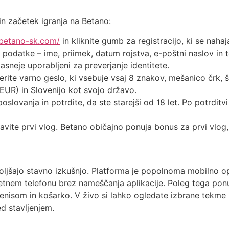
in začetek igranja na Betano:
/betano-sk.com/
in kliknite gumb za registracijo, ki se nah
podatke – ime, priimek, datum rojstva, e-poštni naslov in te
sneje uporabljeni za preverjanje identitete.
erite varno geslo, ki vsebuje vsaj 8 znakov, mešanico črk, š
(EUR) in Slovenijo kot svojo državo.
slovanja in potrdite, da ste starejši od 18 let. Po potrdit
pravite prvi vlog. Betano običajno ponuja bonus za prvi vlog
zboljšajo stavno izkušnjo. Platforma je popolnoma mobilno o
etnem telefonu brez nameščanja aplikacije. Poleg tega po
 tenisom in košarko. V živo si lahko ogledate izbrane tekm
d stavljenjem.