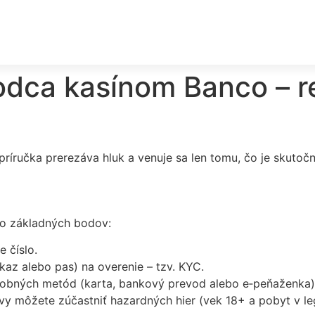
dca kasínom Banco – re
o príručka prerezáva hluk a venuje sa len tomu, čo je skutočn
ko základných bodov:
 číslo.
az alebo pas) na overenie – tzv. KYC.
atobných metód (karta, bankový prevod alebo e‑peňaženka)
tívy môžete zúčastniť hazardných hier (vek 18+ a pobyt v legá