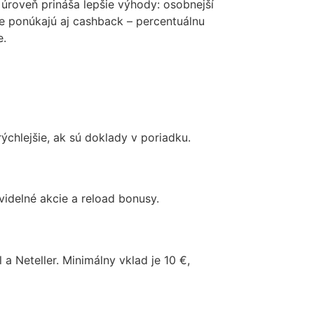
 úroveň prináša lepšie výhody: osobnejší
ne ponúkajú aj cashback – percentuálnu
e.
chlejšie, ak sú doklady v poriadku.
videlné akcie a reload bonusy.
 Neteller. Minimálny vklad je 10 €,