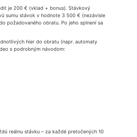
dit je 200 € (vklad + bonus). Stávkový
vú sumu stávok v hodnote 3 500 € (nezávisle
 do požadovaného obratu. Po jeho splnení sa
dnotlivých hier do obratu (napr. automaty
e video s podrobným návodom:
ždú reálnu stávku – za každé pretočených 10