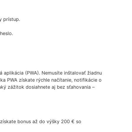
y prístup.
heslo.
 aplikácia (PWA). Nemusíte inštalovať žiadnu
ka PWA získate rýchle načítanie, notifikácie o
aký zážitok dosiahnete aj bez sťahovania –
e získate bonus až do výšky 200 € so