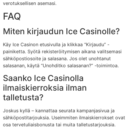
verotuksellisen asemasi.
FAQ
Miten kirjaudun Ice Casinolle?
Käy Ice Casinon etusivulla ja klikkaa “Kirjaudu” -
painiketta. Syötä rekisteröitymisen aikana valitsemasi
sähköpostiosoite ja salasana. Jos olet unohtanut
salasanan, käytä “Unohditko salasanan?” -toimintoa.
Saanko Ice Casinolla
ilmaiskierroksia ilman
talletusta?
Joskus kyllä – kannattaa seurata kampanjasivua ja
sähköpostitarjouksia. Useimmiten ilmaiskierrokset ovat
osa tervetuliaisbonusta tai muita talletustarjouksia.