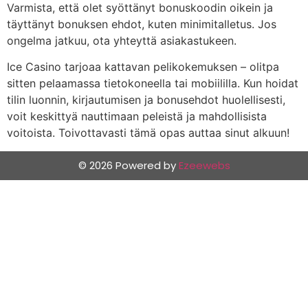
Varmista, että olet syöttänyt bonuskoodin oikein ja
täyttänyt bonuksen ehdot, kuten minimitalletus. Jos
ongelma jatkuu, ota yhteyttä asiakastukeen.
Ice Casino tarjoaa kattavan pelikokemuksen – olitpa
sitten pelaamassa tietokoneella tai mobiililla. Kun hoidat
tilin luonnin, kirjautumisen ja bonusehdot huolellisesti,
voit keskittyä nauttimaan peleistä ja mahdollisista
voitoista. Toivottavasti tämä opas auttaa sinut alkuun!
© 2026 Powered by
Ezeewebs