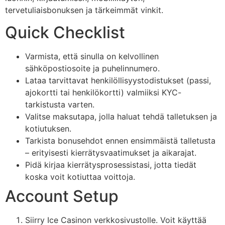
tervetuliaisbonuksen ja tärkeimmät vinkit.
Quick Checklist
Varmista, että sinulla on kelvollinen
sähköpostiosoite ja puhelinnumero.
Lataa tarvittavat henkilöllisyystodistukset (passi,
ajokortti tai henkilökortti) valmiiksi KYC-
tarkistusta varten.
Valitse maksutapa, jolla haluat tehdä talletuksen ja
kotiutuksen.
Tarkista bonusehdot ennen ensimmäistä talletusta
– erityisesti kierrätysvaatimukset ja aikarajat.
Pidä kirjaa kierrätysprosessistasi, jotta tiedät
koska voit kotiuttaa voittoja.
Account Setup
Siirry Ice Casinon verkkosivustolle. Voit käyttää