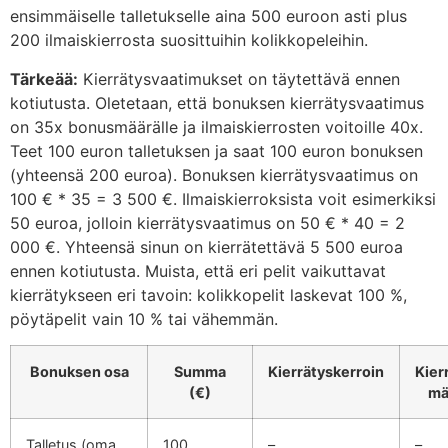
ensimmäiselle talletukselle aina 500 euroon asti plus
200 ilmaiskierrosta suosittuihin kolikkopeleihin.
Tärkeää:
Kierrätysvaatimukset on täytettävä ennen
kotiutusta. Oletetaan, että bonuksen kierrätysvaatimus
on 35x bonusmäärälle ja ilmaiskierrosten voitoille 40x.
Teet 100 euron talletuksen ja saat 100 euron bonuksen
(yhteensä 200 euroa). Bonuksen kierrätysvaatimus on
100 € * 35 = 3 500 €. Ilmaiskierroksista voit esimerkiksi
50 euroa, jolloin kierrätysvaatimus on 50 € * 40 = 2
000 €. Yhteensä sinun on kierrätettävä 5 500 euroa
ennen kotiutusta. Muista, että eri pelit vaikuttavat
kierrätykseen eri tavoin: kolikkopelit laskevat 100 %,
pöytäpelit vain 10 % tai vähemmän.
Bonuksen osa
Summa
Kierrätyskerroin
Kier
(€)
mä
Talletus (oma
100
–
–