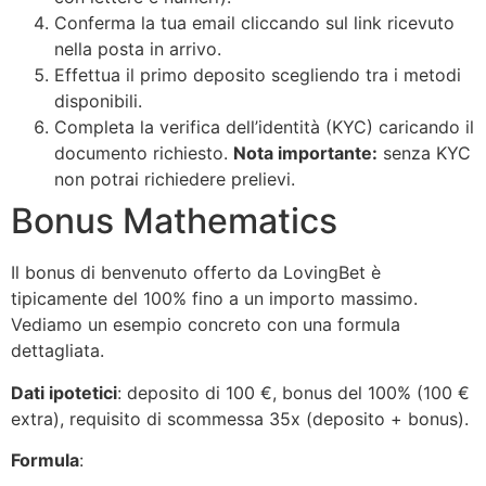
Conferma la tua email cliccando sul link ricevuto
nella posta in arrivo.
Effettua il primo deposito scegliendo tra i metodi
disponibili.
Completa la verifica dell’identità (KYC) caricando il
documento richiesto.
Nota importante:
senza KYC
non potrai richiedere prelievi.
Bonus Mathematics
Il bonus di benvenuto offerto da LovingBet è
tipicamente del 100% fino a un importo massimo.
Vediamo un esempio concreto con una formula
dettagliata.
Dati ipotetici
: deposito di 100 €, bonus del 100% (100 €
extra), requisito di scommessa 35x (deposito + bonus).
Formula
: