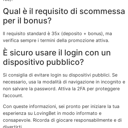
Qual è il requisito di scommessa
per il bonus?
Il requisito standard è 35x (deposito + bonus), ma
verifica sempre i termini della promozione attiva.
È sicuro usare il login con un
dispositivo pubblico?
Si consiglia di evitare login su dispositivi pubblici. Se
necessario, usa la modalità di navigazione in incognito e
non salvare la password. Attiva la 2FA per proteggere
l’account.
Con queste informazioni, sei pronto per iniziare la tua
esperienza su LovingBet in modo informato e
consapevole. Ricorda di giocare responsabilmente e di
divertirti.