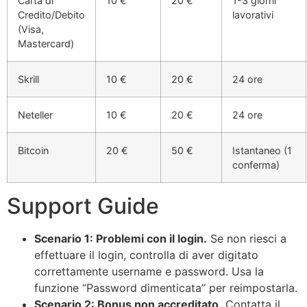
Carta di
10 €
20 €
1-3 giorni
Credito/Debito
lavorativi
(Visa,
Mastercard)
Skrill
10 €
20 €
24 ore
Neteller
10 €
20 €
24 ore
Bitcoin
20 €
50 €
Istantaneo (1
conferma)
Support Guide
Scenario 1: Problemi con il login.
Se non riesci a
effettuare il login, controlla di aver digitato
correttamente username e password. Usa la
funzione “Password dimenticata” per reimpostarla.
Scenario 2: Bonus non accreditato.
Contatta il