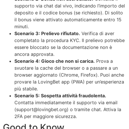
supporto via chat dal vivo, indicando l’importo del
deposito e il codice bonus (se richiesto). Di solito
il bonus viene attivato automaticamente entro 15
minuti.
Scenario 3: Prelievo rifiutato.
Verifica di aver
completato la procedura KYC. Il prelievo potrebbe
essere bloccato se la documentazione non è
ancora approvata.
Scenario 4: Gioco che non si carica.
Prova a
svuotare la cache del browser o a passare a un
browser aggiornato (Chrome, Firefox). Puoi anche
provare la LovingBet app (PWA) per un’esperienza
più stabile.
Scenario 5: Sospetta attività fraudolenta.
Contatta immediatamente il supporto via email
(support@lovingbet.org) o tramite chat. Attiva la
2FA per maggiore sicurezza.
Good to Know