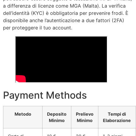
a differenza di licenze come MGA (Malta). La verifica
dell’identità (KYC) è obbligatoria per prevenire frodi. È
disponibile anche l’autenticazione a due fattori (2FA)
per proteggere il tuo account.
Payment Methods
Metodo
Deposito
Prelievo
Tempi di
Minimo
Minimo
Elaborazione