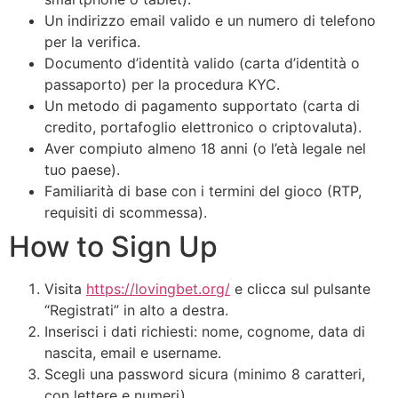
Un indirizzo email valido e un numero di telefono
per la verifica.
Documento d’identità valido (carta d’identità o
passaporto) per la procedura KYC.
Un metodo di pagamento supportato (carta di
credito, portafoglio elettronico o criptovaluta).
Aver compiuto almeno 18 anni (o l’età legale nel
tuo paese).
Familiarità di base con i termini del gioco (RTP,
requisiti di scommessa).
How to Sign Up
Visita
https://lovingbet.org/
e clicca sul pulsante
“Registrati” in alto a destra.
Inserisci i dati richiesti: nome, cognome, data di
nascita, email e username.
Scegli una password sicura (minimo 8 caratteri,
con lettere e numeri).