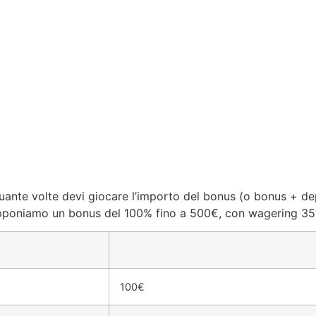
uante volte devi giocare l’importo del bonus (o bonus + dep
upponiamo un bonus del 100% fino a 500€, con wagering 35
100€