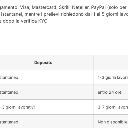
amento: Visa, Mastercard, Skrill, Neteller, PayPal (solo per
stantanei, mentre i prelievi richiedono dai 1 ai 5 giorni l
e dopo la verifica KYC.
Deposito
Istantaneo
1-3 giorni lavora
Istantaneo
entro 24 ore
-3 giorni lavorativi
3-7 giorni lavora
Istantaneo
Non disponibile 