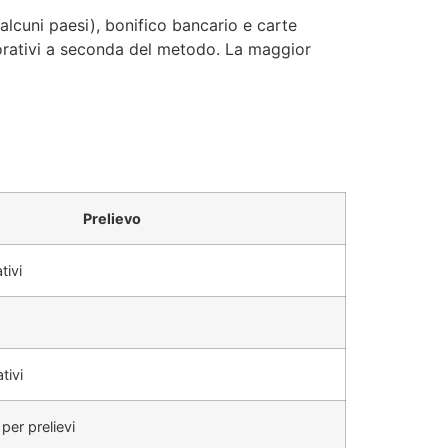
 alcuni paesi), bonifico bancario e carte
avorativi a seconda del metodo. La maggior
Prelievo
tivi
tivi
per prelievi