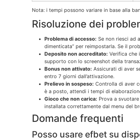
Nota: i tempi possono variare in base alla ban
Risoluzione dei proble
Problema di accesso:
Se non riesci ad 
dimenticata” per reimpostarla. Se il prob
Deposito non accreditato:
Verifica che 
supporto con lo screenshot della transa
Bonus non attivato:
Assicurati di aver s
entro 7 giorni dall’attivazione.
Prelievo in sospeso:
Controlla di aver c
è a posto, attendi i tempi di elaborazione
Gioco che non carica:
Prova a svuotare l
installata correttamente dal menu del b
Domande frequenti
Posso usare efbet su disp