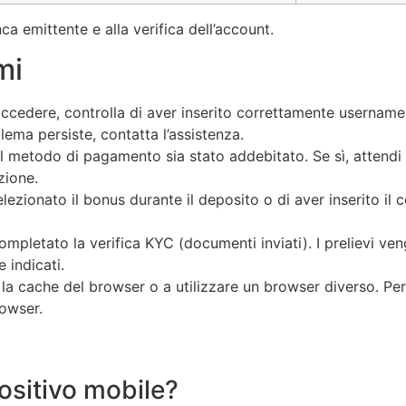
ca emittente e alla verifica dell’account.
mi
accedere, controlla di aver inserito correttamente usernam
lema persiste, contatta l’assistenza.
il metodo di pagamento sia stato addebitato. Se sì, attendi 1
zione.
elezionato il bonus durante il deposito o di aver inserito il
ompletato la verifica KYC (documenti inviati). I prelievi ven
 indicati.
a cache del browser o a utilizzare un browser diverso. Per 
rowser.
ositivo mobile?