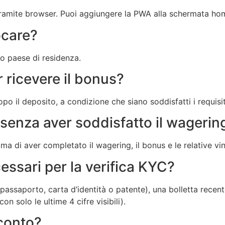
i tramite browser. Puoi aggiungere la PWA alla schermata h
ocare?
uo paese di residenza.
 ricevere il bonus?
 il deposito, a condizione che siano soddisfatti i requisiti
 senza aver soddisfatto il wagerin
ima di aver completato il wagering, il bonus e le relative vin
ssari per la verifica KYC?
assaporto, carta d’identità o patente), una bolletta recent
n solo le ultime 4 cifre visibili).
 conto?