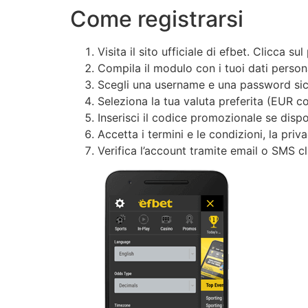
Come registrarsi
Visita il sito ufficiale di efbet. Clicca sul 
Compila il modulo con i tuoi dati person
Scegli una username e una password sicur
Seleziona la tua valuta preferita (EUR cons
Inserisci il codice promozionale se dispon
Accetta i termini e le condizioni, la pr
Verifica l’account tramite email o SMS cl