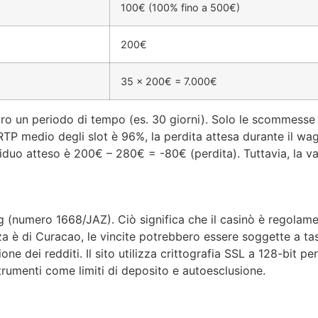
100€ (100% fino a 500€)
200€
35 × 200€ = 7.000€
ro un periodo di tempo (es. 30 giorni). Solo le scommesse 
l’RTP medio degli slot è 96%, la perdita attesa durante il wa
siduo atteso è 200€ – 280€ = -80€ (perdita). Tuttavia, la var
 (numero 1668/JAZ). Ciò significa che il casinò è regolamen
a è di Curacao, le vincite potrebbero essere soggette a tass
e dei redditi. Il sito utilizza crittografia SSL a 128-bit per
trumenti come limiti di deposito e autoesclusione.