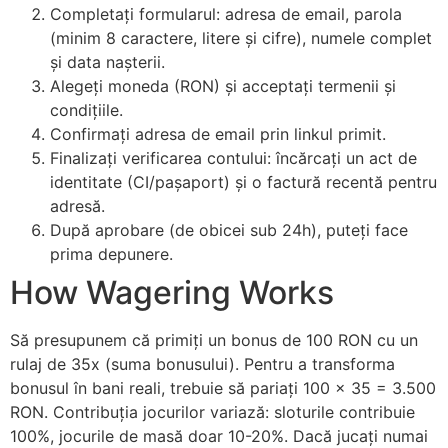
Completați formularul: adresa de email, parola
(minim 8 caractere, litere și cifre), numele complet
și data nașterii.
Alegeți moneda (RON) și acceptați termenii și
condițiile.
Confirmați adresa de email prin linkul primit.
Finalizați verificarea contului: încărcați un act de
identitate (CI/pașaport) și o factură recentă pentru
adresă.
După aprobare (de obicei sub 24h), puteți face
prima depunere.
How Wagering Works
Să presupunem că primiți un bonus de 100 RON cu un
rulaj de 35x (suma bonusului). Pentru a transforma
bonusul în bani reali, trebuie să pariați 100 × 35 = 3.500
RON. Contribuția jocurilor variază: sloturile contribuie
100%, jocurile de masă doar 10-20%. Dacă jucați numai