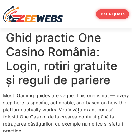
Get A Quote
Ghid practic One
Casino România:
Login, rotiri gratuite
și reguli de pariere
Most iGaming guides are vague. This one is not — every
step here is specific, actionable, and based on how the
platform actually works. Veți învăța exact cum să
folosiți One Casino, de la crearea contului până la
retragerea câștigurilor, cu exemple numerice și sfaturi
practice.