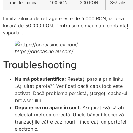
Transfer bancar
100 RON
200 RON
3-7 zile
Limita zilnică de retragere este de 5.000 RON, iar cea
lunară de 50.000 RON. Pentru sume mai mari, contactați
suportul.
https://onecasino.eu.com/
Troubleshooting
Nu mă pot autentifica:
Resetați parola prin linkul
„Ați uitat parola?”. Verificați dacă caps lock este
activat. Dacă problema persistă, ștergeți cache-ul
browserului.
Depunerea nu apare în cont:
Asigurați-vă că ați
selectat metoda corectă. Unele bănci blochează
tranzacțiile către cazinouri – încercați un portofel
electronic.