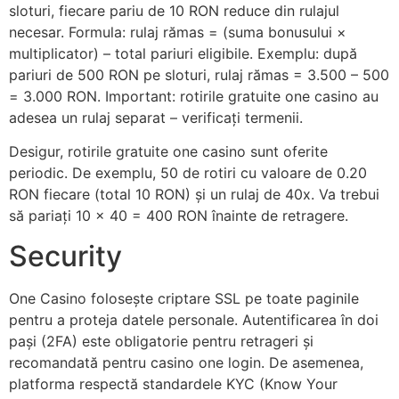
sloturi, fiecare pariu de 10 RON reduce din rulajul
necesar. Formula: rulaj rămas = (suma bonusului ×
multiplicator) – total pariuri eligibile. Exemplu: după
pariuri de 500 RON pe sloturi, rulaj rămas = 3.500 – 500
= 3.000 RON. Important: rotirile gratuite one casino au
adesea un rulaj separat – verificați termenii.
Desigur, rotirile gratuite one casino sunt oferite
periodic. De exemplu, 50 de rotiri cu valoare de 0.20
RON fiecare (total 10 RON) și un rulaj de 40x. Va trebui
să pariați 10 × 40 = 400 RON înainte de retragere.
Security
One Casino folosește criptare SSL pe toate paginile
pentru a proteja datele personale. Autentificarea în doi
pași (2FA) este obligatorie pentru retrageri și
recomandată pentru casino one login. De asemenea,
platforma respectă standardele KYC (Know Your