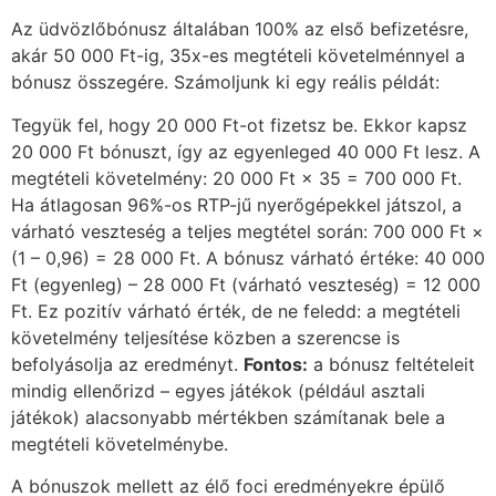
Az üdvözlőbónusz általában 100% az első befizetésre,
akár 50 000 Ft-ig, 35x-es megtételi követelménnyel a
bónusz összegére. Számoljunk ki egy reális példát:
Tegyük fel, hogy 20 000 Ft-ot fizetsz be. Ekkor kapsz
20 000 Ft bónuszt, így az egyenleged 40 000 Ft lesz. A
megtételi követelmény: 20 000 Ft × 35 = 700 000 Ft.
Ha átlagosan 96%-os RTP-jű nyerőgépekkel játszol, a
várható veszteség a teljes megtétel során: 700 000 Ft ×
(1 – 0,96) = 28 000 Ft. A bónusz várható értéke: 40 000
Ft (egyenleg) – 28 000 Ft (várható veszteség) = 12 000
Ft. Ez pozitív várható érték, de ne feledd: a megtételi
követelmény teljesítése közben a szerencse is
befolyásolja az eredményt.
Fontos:
a bónusz feltételeit
mindig ellenőrizd – egyes játékok (például asztali
játékok) alacsonyabb mértékben számítanak bele a
megtételi követelménybe.
A bónuszok mellett az élő foci eredményekre épülő