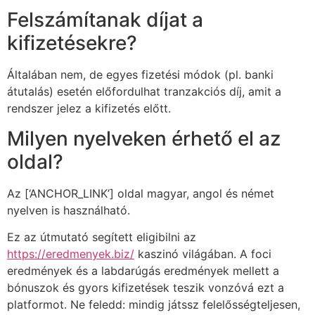
Felszámítanak díjat a
kifizetésekre?
Általában nem, de egyes fizetési módok (pl. banki
átutalás) esetén előfordulhat tranzakciós díj, amit a
rendszer jelez a kifizetés előtt.
Milyen nyelveken érhető el az
oldal?
Az [‘ANCHOR_LINK’] oldal magyar, angol és német
nyelven is használható.
Ez az útmutató segített eligibilni az
https://eredmenyek.biz/
kaszinó világában. A foci
eredmények és a labdarúgás eredmények mellett a
bónuszok és gyors kifizetések teszik vonzóvá ezt a
platformot. Ne feledd: mindig játssz felelősségteljesen,