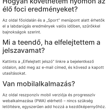
Hogyan követhetem nyomon az
élő foci eredményeket?
Az oldal főoldalán és a „Sport” menüpont alatt érhetők
el a labdarúgás eredmények valós időben, szűrőkkel
bajnokságok szerint.
Mi a teendő, ha elfelejtettem a
jelszavamat?
Kattints a „Elfelejtett jelszó” linkre a bejelentkező
oldalon, add meg az e-mail címed, és kövesd a kapott
utasításokat.
Van mobilalkalmazás?
Az oldal reszponzív mobil verziója és progresszív
webalkalmazása (PWA) elérhető – nincs szükség
letöltésre, egyszerűen add hozzá a kezdőképernyőhöz.