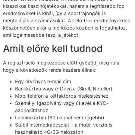
klasszikus kaszinójátékokat, hanem a legfrissebb foci
eredményeket is kínál, így a sportrajongók is
megtalálják a számításukat. Az élő foci eredményeknek
köszönhetően akár a mérkőzés közben is fogadhatsz,
ami izgalmasabbá teszi a játékot.
Amit előre kell tudnod
A regisztráció megkezdése előtt győződj meg róla,
hogy a következők rendelkezésre állnak:
Egy érvényes e-mail cím
Bankkártya vagy e-Deviza (Skrill, Neteller)
Mobiltelefon a kétfaktoros hitelesítéshez
Személyi igazolvány vagy útlevél a KYC-
azonosításhoz
Lakcímkártya (60 napnál nem régebbi)
Stabil internetkapcsolat – a mobil verzió is
használható 4G/5G hálózaton