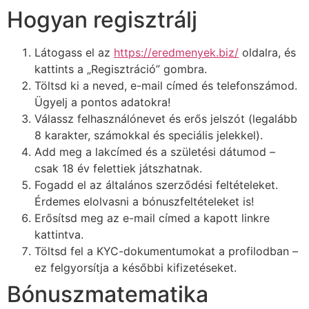
Hogyan regisztrálj
Látogass el az
https://eredmenyek.biz/
oldalra, és
kattints a „Regisztráció” gombra.
Töltsd ki a neved, e-mail címed és telefonszámod.
Ügyelj a pontos adatokra!
Válassz felhasználónevet és erős jelszót (legalább
8 karakter, számokkal és speciális jelekkel).
Add meg a lakcímed és a születési dátumod –
csak 18 év felettiek játszhatnak.
Fogadd el az általános szerződési feltételeket.
Érdemes elolvasni a bónuszfeltételeket is!
Erősítsd meg az e-mail címed a kapott linkre
kattintva.
Töltsd fel a KYC-dokumentumokat a profilodban –
ez felgyorsítja a későbbi kifizetéseket.
Bónuszmatematika