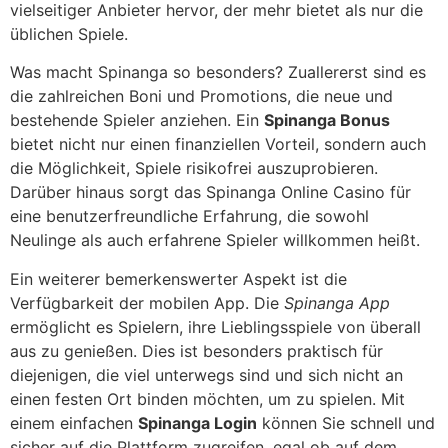
vielseitiger Anbieter hervor, der mehr bietet als nur die
üblichen Spiele.
Was macht Spinanga so besonders? Zuallererst sind es
die zahlreichen Boni und Promotions, die neue und
bestehende Spieler anziehen. Ein
Spinanga Bonus
bietet nicht nur einen finanziellen Vorteil, sondern auch
die Möglichkeit, Spiele risikofrei auszuprobieren.
Darüber hinaus sorgt das Spinanga Online Casino für
eine benutzerfreundliche Erfahrung, die sowohl
Neulinge als auch erfahrene Spieler willkommen heißt.
Ein weiterer bemerkenswerter Aspekt ist die
Verfügbarkeit der mobilen App. Die
Spinanga App
ermöglicht es Spielern, ihre Lieblingsspiele von überall
aus zu genießen. Dies ist besonders praktisch für
diejenigen, die viel unterwegs sind und sich nicht an
einen festen Ort binden möchten, um zu spielen. Mit
einem einfachen
Spinanga Login
können Sie schnell und
sicher auf die Plattform zugreifen, egal ob auf dem