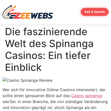
Get A Quote
Die faszinierende
Welt des Spinanga
Casinos: Ein tiefer
Einblick
Wer sich für innovative Online-Casinos interessiert, der
sollte einen genaueren Blick auf das
Casino spinanga
werfen. In einer Branche, die von ständiger Veränderung
und Innovation geprägt ist, sticht Spinanga als ein