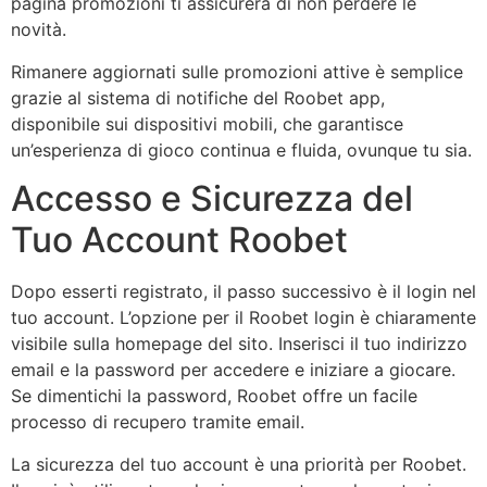
pagina promozioni ti assicurerà di non perdere le
novità.
Rimanere aggiornati sulle promozioni attive è semplice
grazie al sistema di notifiche del Roobet app,
disponibile sui dispositivi mobili, che garantisce
un’esperienza di gioco continua e fluida, ovunque tu sia.
Accesso e Sicurezza del
Tuo Account Roobet
Dopo esserti registrato, il passo successivo è il login nel
tuo account. L’opzione per il Roobet login è chiaramente
visibile sulla homepage del sito. Inserisci il tuo indirizzo
email e la password per accedere e iniziare a giocare.
Se dimentichi la password, Roobet offre un facile
processo di recupero tramite email.
La sicurezza del tuo account è una priorità per Roobet.