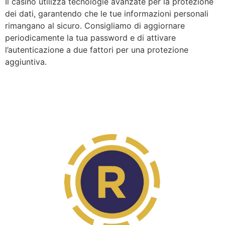
Il casinò utilizza tecnologie avanzate per la protezione
dei dati, garantendo che le tue informazioni personali
rimangano al sicuro. Consigliamo di aggiornare
periodicamente la tua password e di attivare
l’autenticazione a due fattori per una protezione
aggiuntiva.