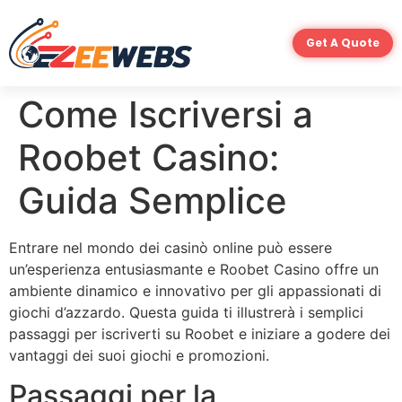
Get A Quote
Come Iscriversi a
Roobet Casino:
Guida Semplice
Entrare nel mondo dei casinò online può essere
un’esperienza entusiasmante e Roobet Casino offre un
ambiente dinamico e innovativo per gli appassionati di
giochi d’azzardo. Questa guida ti illustrerà i semplici
passaggi per iscriverti su Roobet e iniziare a godere dei
vantaggi dei suoi giochi e promozioni.
Passaggi per la