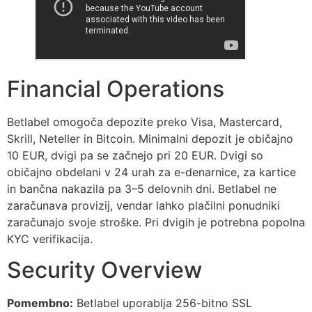
Financial Operations
Betlabel omogoča depozite preko Visa, Mastercard,
Skrill, Neteller in Bitcoin. Minimalni depozit je običajno
10 EUR, dvigi pa se začnejo pri 20 EUR. Dvigi so
običajno obdelani v 24 urah za e-denarnice, za kartice
in bančna nakazila pa 3–5 delovnih dni. Betlabel ne
zaračunava provizij, vendar lahko plačilni ponudniki
zaračunajo svoje stroške. Pri dvigih je potrebna popolna
KYC verifikacija.
Security Overview
Pomembno:
Betlabel uporablja 256-bitno SSL