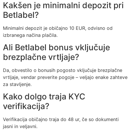
Kakšen je minimalni depozit pri
Betlabel?
Minimalni depozit je običajno 10 EUR, odvisno od
izbranega načina plačila.
Ali Betlabel bonus vključuje
brezplačne vrtljaje?
Da, obvestilo o bonusih pogosto vključuje brezplačne
vrtljaje, vendar preverite pogoje – veljajo enake zahteve
za stavljenje.
Kako dolgo traja KYC
verifikacija?
Verifikacija običajno traja do 48 ur, če so dokumenti
jasni in veljavni.