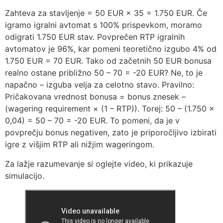
Zahteva za stavljenje = 50 EUR × 35 = 1.750 EUR. Če
igramo igralni avtomat s 100% prispevkom, moramo
odigrati 1.750 EUR stav. Povprečen RTP igralnih
avtomatov je 96%, kar pomeni teoretično izgubo 4% od
1.750 EUR = 70 EUR. Tako od začetnih 50 EUR bonusa
realno ostane približno 50 – 70 = -20 EUR? Ne, to je
napačno – izguba velja za celotno stavo. Pravilno:
Pričakovana vrednost bonusa = bonus znesek –
(wagering requirement × (1 – RTP)). Torej: 50 – (1.750 ×
0,04) = 50 – 70 = -20 EUR. To pomeni, da je v
povprečju bonus negativen, zato je priporočljivo izbirati
igre z višjim RTP ali nižjim wageringom.
Za lažje razumevanje si oglejte video, ki prikazuje
simulacijo.