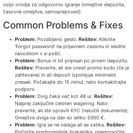
voljo orodja za odgovorno igranje (omejitve depozita,
časovne omejitve, samoprepoved).
Common Problems & Fixes
Problem:
Pozabljeno geslo.
Rešitev:
Kliknite
‘Forgot password’ na prijavnem zaslonu in sledite
navodilom v e-pošti.
Problem:
Bonus ni bil pripisan po prvem depozitu.
Rešitev:
Preverite, ali ste vnesli promo kodo (če je
zahtevana) in ali depozit izpolnjuje minimalni
znesek. Počakajte do 15 minut, nato kontaktirajte
podporo.
Problem:
Dvig čaka več kot 48 ur.
Rešitev:
Najprej zaključite celoten wagering. Nato
preverite, ali ste opravili KYC (naložili dokumente).
Omejitve dviga na dan so lahko 5000 €.
Problem:
Igra se ne nalaga ali se zatika.
Rešitev:
Počistite predpomnilnik brskalnika, onemogočite