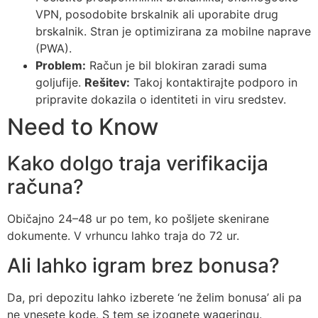
VPN, posodobite brskalnik ali uporabite drug
brskalnik. Stran je optimizirana za mobilne naprave
(PWA).
Problem:
Račun je bil blokiran zaradi suma
goljufije.
Rešitev:
Takoj kontaktirajte podporo in
pripravite dokazila o identiteti in viru sredstev.
Need to Know
Kako dolgo traja verifikacija
računa?
Običajno 24–48 ur po tem, ko pošljete skenirane
dokumente. V vrhuncu lahko traja do 72 ur.
Ali lahko igram brez bonusa?
Da, pri depozitu lahko izberete ‘ne želim bonusa’ ali pa
ne vnesete kode. S tem se izognete wageringu.