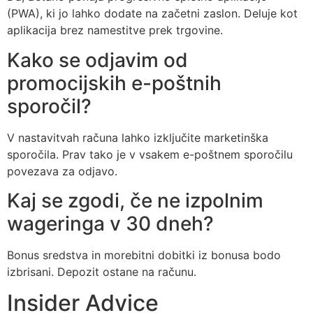
(PWA), ki jo lahko dodate na začetni zaslon. Deluje kot
aplikacija brez namestitve prek trgovine.
Kako se odjavim od
promocijskih e-poštnih
sporočil?
V nastavitvah računa lahko izključite marketinška
sporočila. Prav tako je v vsakem e-poštnem sporočilu
povezava za odjavo.
Kaj se zgodi, če ne izpolnim
wageringa v 30 dneh?
Bonus sredstva in morebitni dobitki iz bonusa bodo
izbrisani. Depozit ostane na računu.
Insider Advice