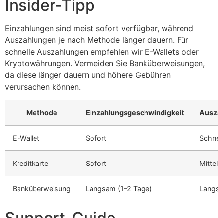
Insider-Tipp
Einzahlungen sind meist sofort verfügbar, während
Auszahlungen je nach Methode länger dauern. Für
schnelle Auszahlungen empfehlen wir E-Wallets oder
Kryptowährungen. Vermeiden Sie Banküberweisungen,
da diese länger dauern und höhere Gebühren
verursachen können.
Methode
Einzahlungsgeschwindigkeit
Ausz
E-Wallet
Sofort
Schne
Kreditkarte
Sofort
Mitte
Banküberweisung
Langsam (1–2 Tage)
Lang
Support-Guide