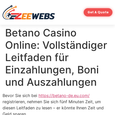
Get A Quote
Betano Casino
Online: Vollständiger
Leitfaden für
Einzahlungen, Boni
und Auszahlungen
Bevor Sie sich bei
https://betano-de.eu.com/
registrieren, nehmen Sie sich fünf Minuten Zeit, um
diesen Leitfaden zu lesen – er könnte Ihnen Zeit und
Geld sparen.