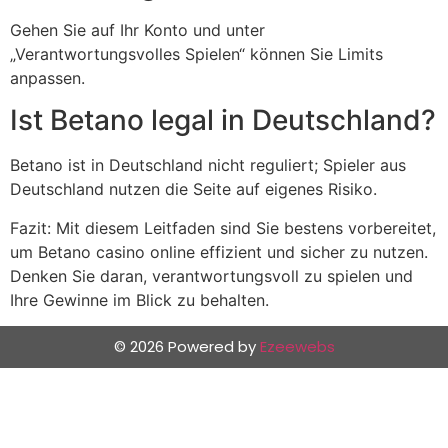
Gehen Sie auf Ihr Konto und unter
„Verantwortungsvolles Spielen“ können Sie Limits
anpassen.
Ist Betano legal in Deutschland?
Betano ist in Deutschland nicht reguliert; Spieler aus
Deutschland nutzen die Seite auf eigenes Risiko.
Fazit: Mit diesem Leitfaden sind Sie bestens vorbereitet,
um Betano casino online effizient und sicher zu nutzen.
Denken Sie daran, verantwortungsvoll zu spielen und
Ihre Gewinne im Blick zu behalten.
© 2026 Powered by
Ezeewebs