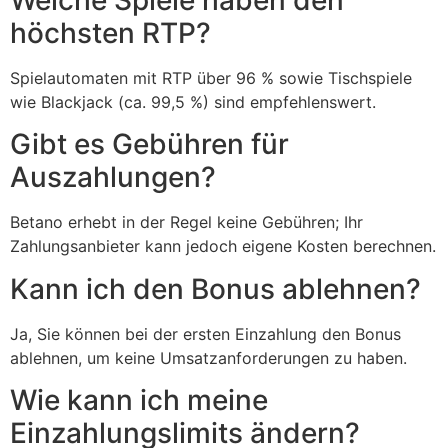
höchsten RTP?
Spielautomaten mit RTP über 96 % sowie Tischspiele
wie Blackjack (ca. 99,5 %) sind empfehlenswert.
Gibt es Gebühren für
Auszahlungen?
Betano erhebt in der Regel keine Gebühren; Ihr
Zahlungsanbieter kann jedoch eigene Kosten berechnen.
Kann ich den Bonus ablehnen?
Ja, Sie können bei der ersten Einzahlung den Bonus
ablehnen, um keine Umsatzanforderungen zu haben.
Wie kann ich meine
Einzahlungslimits ändern?