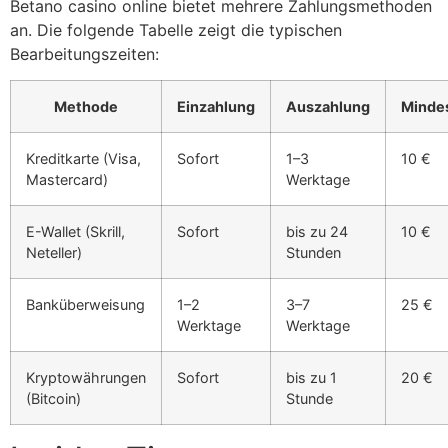
Betano casino online bietet mehrere Zahlungsmethoden
an. Die folgende Tabelle zeigt die typischen
Bearbeitungszeiten:
Methode
Einzahlung
Auszahlung
Minde
Kreditkarte (Visa,
Sofort
1–3
10 €
Mastercard)
Werktage
E-Wallet (Skrill,
Sofort
bis zu 24
10 €
Neteller)
Stunden
Banküberweisung
1–2
3–7
25 €
Werktage
Werktage
Kryptowährungen
Sofort
bis zu 1
20 €
(Bitcoin)
Stunde