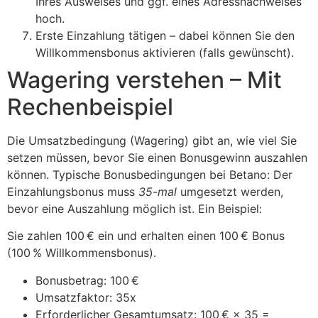
Ihres Ausweises und ggf. eines Adressnachweises
hoch.
Erste Einzahlung tätigen – dabei können Sie den
Willkommensbonus aktivieren (falls gewünscht).
Wagering verstehen – Mit
Rechenbeispiel
Die Umsatzbedingung (Wagering) gibt an, wie viel Sie
setzen müssen, bevor Sie einen Bonusgewinn auszahlen
können. Typische Bonusbedingungen bei Betano: Der
Einzahlungsbonus muss
35-mal
umgesetzt werden,
bevor eine Auszahlung möglich ist. Ein Beispiel:
Sie zahlen 100 € ein und erhalten einen 100 € Bonus
(100 % Willkommensbonus).
Bonusbetrag: 100 €
Umsatzfaktor: 35x
Erforderlicher Gesamtumsatz: 100 € × 35 =