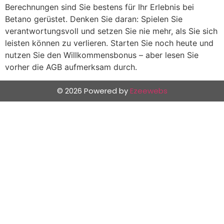
Berechnungen sind Sie bestens für Ihr Erlebnis bei
Betano gerüstet. Denken Sie daran: Spielen Sie
verantwortungsvoll und setzen Sie nie mehr, als Sie sich
leisten können zu verlieren. Starten Sie noch heute und
nutzen Sie den Willkommensbonus – aber lesen Sie
vorher die AGB aufmerksam durch.
© 2026 Powered by
Ezeewebs