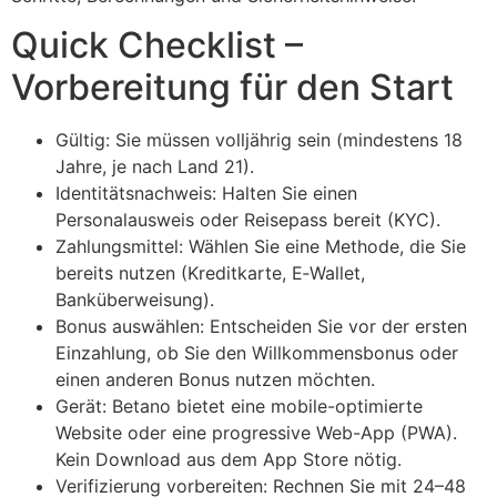
Quick Checklist –
Vorbereitung für den Start
Gültig: Sie müssen volljährig sein (mindestens 18
Jahre, je nach Land 21).
Identitätsnachweis: Halten Sie einen
Personalausweis oder Reisepass bereit (KYC).
Zahlungsmittel: Wählen Sie eine Methode, die Sie
bereits nutzen (Kreditkarte, E‑Wallet,
Banküberweisung).
Bonus auswählen: Entscheiden Sie vor der ersten
Einzahlung, ob Sie den Willkommensbonus oder
einen anderen Bonus nutzen möchten.
Gerät: Betano bietet eine mobile-optimierte
Website oder eine progressive Web-App (PWA).
Kein Download aus dem App Store nötig.
Verifizierung vorbereiten: Rechnen Sie mit 24–48