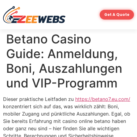
Get A Quote
Betano Casino
Guide: Anmeldung,
Boni, Auszahlungen
und VIP-Programm
Dieser praktische Leitfaden zu
https://betano7.eu.com/
konzentriert sich auf das, was wirklich zählt: Boni,
mobiler Zugang und pünktliche Auszahlungen. Egal, ob
Sie bereits Erfahrung mit casino online betano haben
oder ganz neu sind – hier finden Sie alle wichtigen
Schritte, Berechnungen und Sicherheitshinweise.