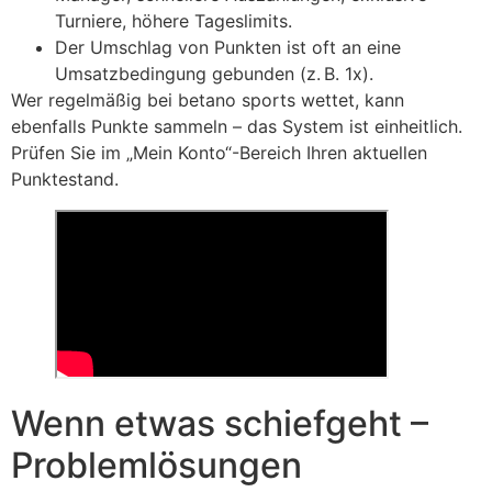
Turniere, höhere Tageslimits.
Der Umschlag von Punkten ist oft an eine
Umsatzbedingung gebunden (z. B. 1x).
Wer regelmäßig bei betano sports wettet, kann
ebenfalls Punkte sammeln – das System ist einheitlich.
Prüfen Sie im „Mein Konto“-Bereich Ihren aktuellen
Punktestand.
Wenn etwas schiefgeht –
Problemlösungen