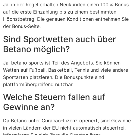
Ja, in der Regel erhalten Neukunden einen 100 % Bonus
auf die erste Einzahlung bis zu einem bestimmten
Höchstbetrag. Die genauen Konditionen entnehmen Sie
der Bonus-Seite.
Sind Sportwetten auch über
Betano möglich?
Ja, betano sports ist Teil des Angebots. Sie können
Wetten auf Fußball, Basketball, Tennis und viele andere
Sportarten platzieren. Die Bonuspunkte sind
plattformübergreifend nutzbar.
Welche Steuern fallen auf
Gewinne an?
Da Betano unter Curacao-Lizenz operiert, sind Gewinne
in vielen Ländern der EU nicht automatisch steuerfrei.
Informieren Sie sich über die Gesetze Ihres