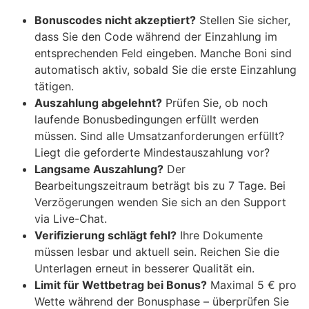
Bonuscodes nicht akzeptiert?
Stellen Sie sicher,
dass Sie den Code während der Einzahlung im
entsprechenden Feld eingeben. Manche Boni sind
automatisch aktiv, sobald Sie die erste Einzahlung
tätigen.
Auszahlung abgelehnt?
Prüfen Sie, ob noch
laufende Bonusbedingungen erfüllt werden
müssen. Sind alle Umsatzanforderungen erfüllt?
Liegt die geforderte Mindestauszahlung vor?
Langsame Auszahlung?
Der
Bearbeitungszeitraum beträgt bis zu 7 Tage. Bei
Verzögerungen wenden Sie sich an den Support
via Live-Chat.
Verifizierung schlägt fehl?
Ihre Dokumente
müssen lesbar und aktuell sein. Reichen Sie die
Unterlagen erneut in besserer Qualität ein.
Limit für Wettbetrag bei Bonus?
Maximal 5 € pro
Wette während der Bonusphase – überprüfen Sie