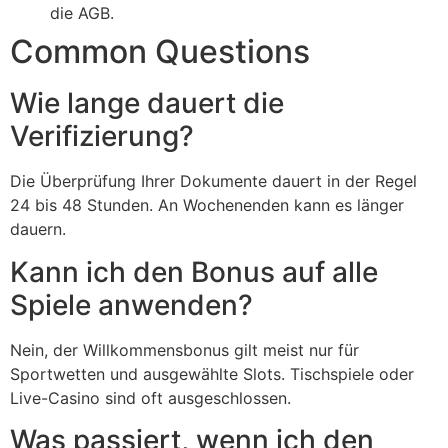
die AGB.
Common Questions
Wie lange dauert die
Verifizierung?
Die Überprüfung Ihrer Dokumente dauert in der Regel
24 bis 48 Stunden. An Wochenenden kann es länger
dauern.
Kann ich den Bonus auf alle
Spiele anwenden?
Nein, der Willkommensbonus gilt meist nur für
Sportwetten und ausgewählte Slots. Tischspiele oder
Live-Casino sind oft ausgeschlossen.
Was passiert, wenn ich den