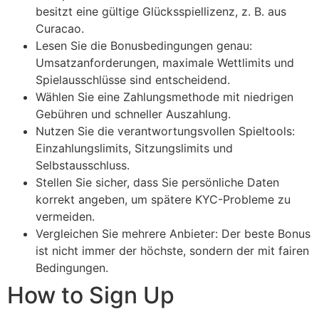
besitzt eine gültige Glücksspiellizenz, z. B. aus
Curacao.
Lesen Sie die Bonusbedingungen genau:
Umsatzanforderungen, maximale Wettlimits und
Spielausschlüsse sind entscheidend.
Wählen Sie eine Zahlungsmethode mit niedrigen
Gebühren und schneller Auszahlung.
Nutzen Sie die verantwortungsvollen Spieltools:
Einzahlungslimits, Sitzungslimits und
Selbstausschluss.
Stellen Sie sicher, dass Sie persönliche Daten
korrekt angeben, um spätere KYC-Probleme zu
vermeiden.
Vergleichen Sie mehrere Anbieter: Der beste Bonus
ist nicht immer der höchste, sondern der mit fairen
Bedingungen.
How to Sign Up