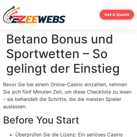
Get A Quote
Betano Bonus und
Sportwetten – So
gelingt der Einstieg
Bevor Sie bei einem Online-Casino einzahlen, nehmen
Sie sich fünf Minuten Zeit, um diese Checkliste zu lesen
– sie behandelt die Schritte, die die meisten Spieler
auslassen.
Before You Start
Überprüfen Sie die Lizenz: Ein seriöses Casino