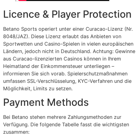
Licence & Player Protection
Betano Sports operiert unter einer Curacao-Lizenz (Nr.
8048/JAZ). Diese Lizenz erlaubt das Anbieten von
Sportwetten und Casino-Spielen in vielen europäischen
Ländern, jedoch nicht in Deutschland. Achtung: Gewinne
aus Curacao-lizenzierten Casinos können in Ihrem
Heimatland der Einkommensteuer unterliegen –
informieren Sie sich vorab. Spielerschutzmaßnahmen
umfassen SSL-Verschlüsselung, KYC-Verfahren und die
Möglichkeit, Limits zu setzen.
Payment Methods
Bei Betano stehen mehrere Zahlungsmethoden zur
Verfügung. Die folgende Tabelle fasst die wichtigsten
zusammen: