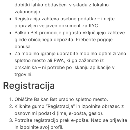
dobitki lahko obdavčeni v skladu z lokalno
zakonodajo.
Registracija zahteva osebne podatke – imejte
pripravljen veljaven dokument za KYC.
Balkan Bet promocije pogosto vključujejo zahteve
glede običajnega depozita. Preberite pogoje
bonusa.
Za mobilno igranje uporabite mobilno optimizirano
spletno mesto ali PWA, ki ga zaženete iz
brskalnika – ni potrebe po iskanju aplikacije v
trgovini.
Registracija
Obiščite Balkan Bet uradno spletno mesto.
Kliknite gumb “Registracija” in izpolnite obrazec z
osnovnimi podatki (ime, e-pošta, geslo).
Potrdite registracijo prek e-pošte. Nato se prijavite
in izpolnite svoj profil.