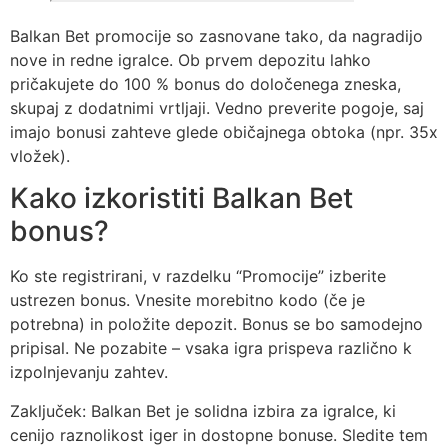
Balkan Bet promocije so zasnovane tako, da nagradijo
nove in redne igralce. Ob prvem depozitu lahko
pričakujete do 100 % bonus do določenega zneska,
skupaj z dodatnimi vrtljaji. Vedno preverite pogoje, saj
imajo bonusi zahteve glede običajnega obtoka (npr. 35x
vložek).
Kako izkoristiti Balkan Bet
bonus?
Ko ste registrirani, v razdelku “Promocije” izberite
ustrezen bonus. Vnesite morebitno kodo (če je
potrebna) in položite depozit. Bonus se bo samodejno
pripisal. Ne pozabite – vsaka igra prispeva različno k
izpolnjevanju zahtev.
Zaključek: Balkan Bet je solidna izbira za igralce, ki
cenijo raznolikost iger in dostopne bonuse. Sledite tem