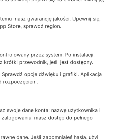
temu masz gwarancję jakości. Upewnij się,
 App Store, sprawdź region.
kontrolowany przez system. Po instalacji,
krótki przewodnik, jeśli jest dostępny.
Sprawdź opcje dźwięku i grafiki. Aplikacja
d rozpoczęciem.
Wpisz swoje dane konta: nazwę użytkownika i
. Po zalogowaniu, masz dostęp do pełnego
awne dane. Jeśli zapomniałeś hasła, użyj