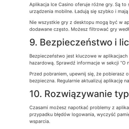
Aplikacja Ice Casino oferuje różne gry. Są to
urządzenia mobilne. Ładują się szybko i mają 
Nie wszystkie gry z desktopu mogą być w apli
dodawane często. Możesz filtrować gry wedłu
9. Bezpieczeństwo i lic
Bezpieczeństwo jest kluczowe w aplikacjach
hazardową. Sprawdź informacje w sekcji “O n
Przed pobraniem, upewnij się, że pobierasz of
bezpieczna. Regularnie aktualizuj aplikację 
10. Rozwiązywanie ty
Czasami możesz napotkać problemy z aplikacj
przypadku błędów logowania, wyczyść pamięć 
wsparcia.