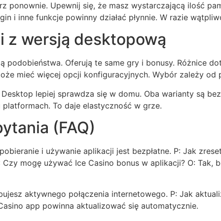
twórz ponownie. Upewnij się, że masz wystarczającą ilość 
ogin i inne funkcje powinny działać płynnie. W razie wątpli
ji z wersją desktopową
ą podobieństwa. Oferują te same gry i bonusy. Różnice doty
e mieć więcej opcji konfiguracyjnych. Wybór zależy od pr
 Desktop lepiej sprawdza się w domu. Oba warianty są bez
u platformach. To daje elastyczność w grze.
ytania (FAQ)
obieranie i używanie aplikacji jest bezpłatne. P: Jak zrese
: Czy mogę używać Ice Casino bonus w aplikacji? O: Tak, 
rzebujesz aktywnego połączenia internetowego. P: Jak aktual
 Casino app powinna aktualizować się automatycznie.