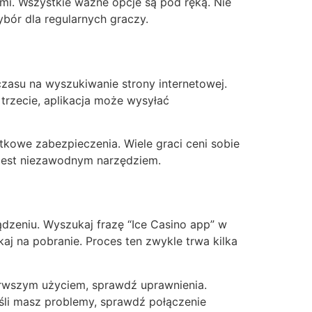
mi. Wszystkie ważne opcje są pod ręką. Nie
ybór dla regularnych graczy.
 czasu na wyszukiwanie strony internetowej.
 trzecie, aplikacja może wysyłać
tkowe zabezpieczenia. Wiele graci ceni sobie
 jest niezawodnym narzędziem.
ądzeniu. Wyszukaj frazę “Ice Casino app” w
ekaj na pobranie. Proces ten zwykle trwa kilka
ierwszym użyciem, sprawdź uprawnienia.
eśli masz problemy, sprawdź połączenie