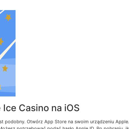
ę Ice Casino na iOS
jest podobny. Otwórz App Store na swoim urządzeniu Apple
. Możesz potrzebować podać hasło Apple ID. Po pobraniu, ikon