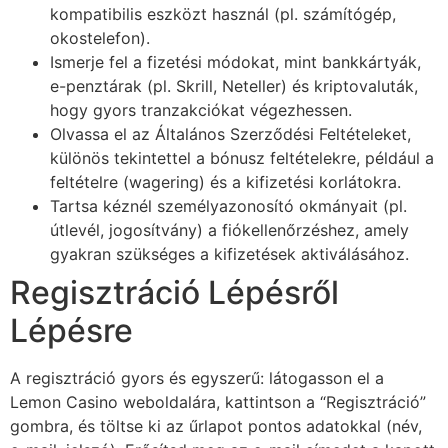
kompatibilis eszközt használ (pl. számítógép,
okostelefon).
Ismerje fel a fizetési módokat, mint bankkártyák,
e-penztárak (pl. Skrill, Neteller) és kriptovaluták,
hogy gyors tranzakciókat végezhessen.
Olvassa el az Általános Szerződési Feltételeket,
különös tekintettel a bónusz feltételekre, például a
feltételre (wagering) és a kifizetési korlátokra.
Tartsa kéznél személyazonosító okmányait (pl.
útlevél, jogosítvány) a fiókellenőrzéshez, amely
gyakran szükséges a kifizetések aktiválásához.
Regisztráció Lépésről
Lépésre
A regisztráció gyors és egyszerű: látogasson el a
Lemon Casino weboldalára, kattintson a “Regisztráció”
gombra, és töltse ki az űrlapot pontos adatokkal (név,