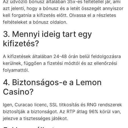
Az üdvözlő bónusz általában 35x-es feltétellel jár, ami
azt jelenti, hogy a bónusz és a letét összegét annyiszor
kell forgatnia a kifizetés előtt. Olvassa el a részletes
feltételeket a bónusz oldalon.
3. Mennyi ideig tart egy
kifizetés?
A kifizetések általában 24-48 órán belül feldolgozásra
kerülnek, függően a fizetési módtól és az ellenőrzési
folyamattól.
4. Biztonságos-e a Lemon
Casino?
Igen, Curacao licenc, SSL titkosítás és RNG rendszerek
biztosítják a biztonságot. Az RTP átlag 96% körül van,
jelezve a tisztességes játékot.