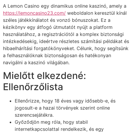
A Lemon Casino egy dinamikus online kaszinó, amely a
https://lemoncasino23.com/
weboldalon keresztül kínál
széles játékkínálatot és vonzó bónuszokat. Ez a
kézikönyv egy átfogó útmutatót nyújt a platform
használatához, a regisztrációtól a komplex biztonsági
intézkedésekig, ideértve részletes számítási példákat és
hibaelhárítási forgatókönyveket. Célunk, hogy segítsünk
a felhasználóknak biztonságosan és hatékonyan
navigálni a kaszinó világában.
Mielőtt elkezdené:
Ellenőrzőlista
Ellenőrizze, hogy 18 éves vagy idősebb-e, és
jogosult-e a hazai törvények szerint online
szerencsejátékra.
Győződjön meg róla, hogy stabil
internetkapcsolattal rendelkezik, és egy