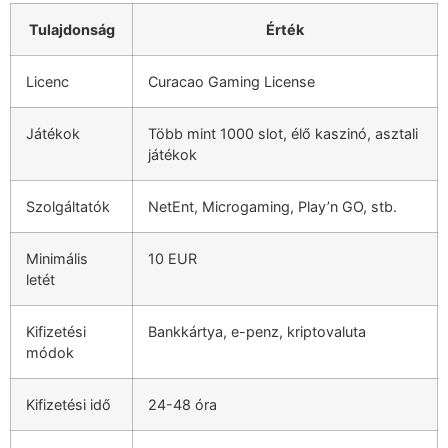
Tulajdonság
Érték
Licenc
Curacao Gaming License
Játékok
Több mint 1000 slot, élő kaszinó, asztali
játékok
Szolgáltatók
NetEnt, Microgaming, Play’n GO, stb.
Minimális
10 EUR
letét
Kifizetési
Bankkártya, e-penz, kriptovaluta
módok
Kifizetési idő
24-48 óra