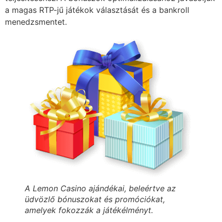
a magas RTP-jű játékok választását és a bankroll
menedzsmentet.
A Lemon Casino ajándékai, beleértve az
üdvözlő bónuszokat és promóciókat,
amelyek fokozzák a játékélményt.